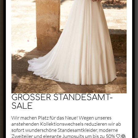
Exclusive by Perry
Zaunäckerstraße 22/2
71083 Herrenberg
+49 1523 6721684
kontakt@perry-exclusive.de
GROSSER STANDESAMT-
SALE
Wir machen Platz für das Neue! Wegen unseres
anstehenden Kollektionswechsels reduzieren wir ab
Unsere Öffungszeiten
sofort wunderschöne Standesamtkleider, moderne
Zweiteiler und elegante Jumpsuits um bis zu 50% 🤍👰
ganz individuell nach vorheriger
Terminabsprache