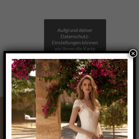
Aufgrund deiner
Datenschutz-
Einstellungen können
wir Ihnen die Karte
×
nicht anzeigen.
Klicken Sie hier, um
die Karte in einem
neuen Fenster zu
öffnen.