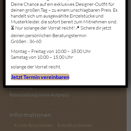
Deine Chance auf ein exklusives Designer-Outfit für
deinen großen Tag – zu einem unschlagbaren Preis. Es
Mo. – Fr.: 10:00 – 19:00
handelt sich um ausgewählte Einzelstücke und
Sa.: 10:00 – 18:00
Musterkleider, die sofort bereit zum Mitnehmen sind.
So.: Geschlossen
⏳ Nur solange der Vorrat reicht!📍 Sichere dir jetzt
deinen persönlichen Beratungstermin
Größen : 36-60
Montag – Freitag von 10.00 – 18.00 Uhr
Zahlungsmöglichkeiten
Samstag von 10.00 – 15.00 Uhr
solange der Vorrat reicht.
Kartenzahlung
Jetzt Termin vereinbaren
Sofortüberweisung
Barzahlung
Ratenzahlung (ohne Aufpreis)
Informationen
A-Linie Brautkleider
Boho Brautkleider