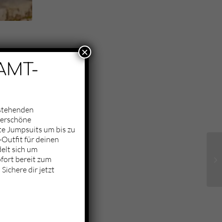
×
AMT-
nstehenden
derschöne
te Jumpsuits um bis zu
Outfit für deinen
elt sich um
fort bereit zum
Sichere dir jetzt