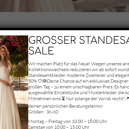
GROSSER STANDES
SALE
Wir machen Platz für das Neue! Wegen unseres a
Kollektionswechsels reduzieren wir ab sofort wun
Standesamtkleider, moderne Zweiteiler und elegan
50% 🤍👰Deine Chance auf ein exklusives Designer-
Aufgrund deiner
großen Tag – zu einem unschlagbaren Preis. Es hand
Datenschutz-
ausgewählte Einzelstücke und Musterkleider, die so
Einstellungen können
Mitnehmen sind.⏳ Nur solange der Vorrat reicht!📍 
wir Ihnen die Karte
nicht anzeigen.
deinen persönlichen Beratungstermin
Klicken Sie hier, um
Größen : 36-60
die Karte in einem
Montag – Freitag von 10.00 – 18.00 Uhr
neuen Fenster zu
Samstag von 10.00 – 15.00 Uhr
öffnen.