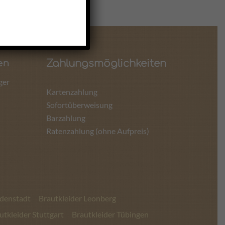
Zahlungsmöglichkeiten
en
ger
Kartenzahlung
Sofortüberweisung
Barzahlung
Ratenzahlung (ohne Aufpreis)
udenstadt
Brautkleider Leonberg
utkleider Stuttgart
Brautkleider Tübingen