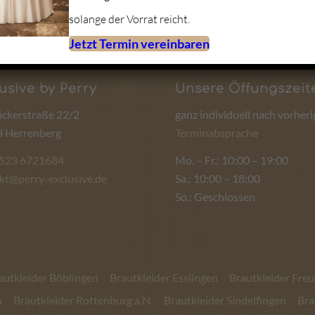
solange der Vorrat reicht.
Jetzt Termin vereinbaren
usive by Perry
Unsere Öffungszeit
ckerstraße 22/2
ganz individuell nach vorheri
 Herrenberg
Terminabsprache
1523 6721684
Mo. – Fr.: 10:00 – 19:00
kt@perry-exclusive.de
Sa.: 10:00 – 18:00
So.: Geschlossen
autkleider Böblingen
Brautkleider Esslingen
Brautkleider Fre
n
Brautkleider Rottenburg a.N.
Brautkleider Sindelfingen
Bra