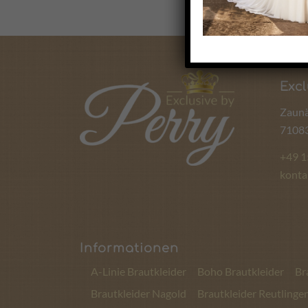
Excl
Zaunä
71083
+49 
konta
Informationen
A-Linie Brautkleider
Boho Brautkleider
Br
Brautkleider Nagold
Brautkleider Reutlinge