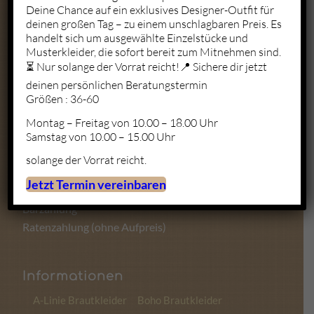
Deine Chance auf ein exklusives Designer-Outfit für
deinen großen Tag – zu einem unschlagbaren Preis. Es
Mo. – Fr.: 10:00 – 19:00
handelt sich um ausgewählte Einzelstücke und
Sa.: 10:00 – 18:00
Musterkleider, die sofort bereit zum Mitnehmen sind.
So.: Geschlossen
⏳ Nur solange der Vorrat reicht!📍 Sichere dir jetzt
deinen persönlichen Beratungstermin
Größen : 36-60
Montag – Freitag von 10.00 – 18.00 Uhr
Zahlungsmöglichkeiten
Samstag von 10.00 – 15.00 Uhr
solange der Vorrat reicht.
Kartenzahlung
Jetzt Termin vereinbaren
Sofortüberweisung
Barzahlung
Ratenzahlung (ohne Aufpreis)
Informationen
A-Linie Brautkleider
Boho Brautkleider