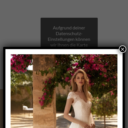
Aufgrund deiner
Datenschutz-
Einstellungen können
wir Ihnen die Karte
×
nicht anzeigen.
Klicken Sie hier, um
die Karte in einem
neuen Fenster zu
öffnen.