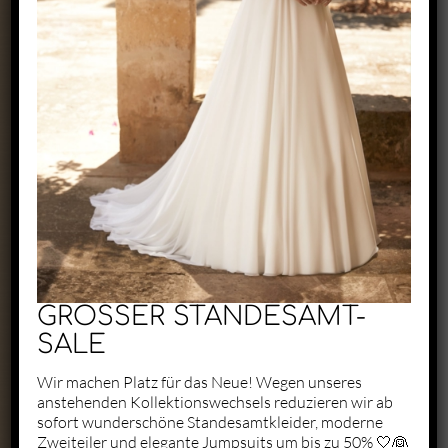
Exclusive by Perry
Zaunäckerstraße 22/2
71083 Herrenberg
+49 1523 6721684
kontakt@perry-exclusive.de
GROSSER STANDESAMT-
SALE
Wir machen Platz für das Neue! Wegen unseres
anstehenden Kollektionswechsels reduzieren wir ab
Unsere Öffungszeiten
sofort wunderschöne Standesamtkleider, moderne
Zweiteiler und elegante Jumpsuits um bis zu 50% 🤍👰
ganz individuell nach vorheriger
Terminabsprache