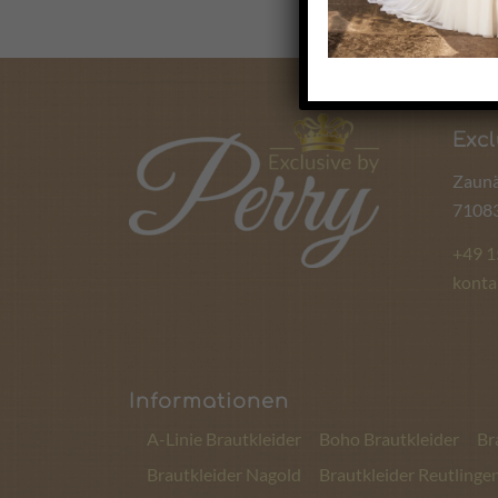
Excl
Zaunä
71083
+49 
konta
Informationen
A-Linie Brautkleider
Boho Brautkleider
Br
Brautkleider Nagold
Brautkleider Reutlinge