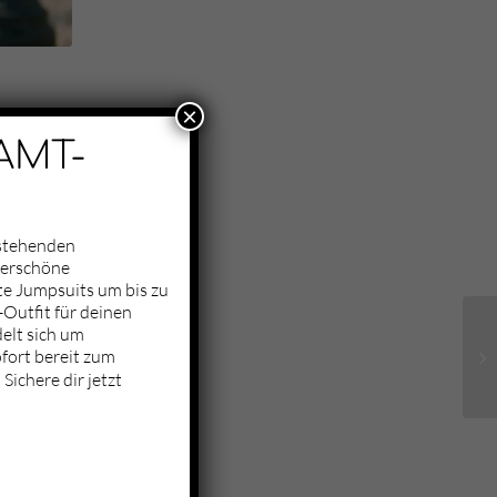
×
AMT-
nstehenden
derschöne
te Jumpsuits um bis zu
Outfit für deinen
elt sich um
fort bereit zum
Sichere dir jetzt