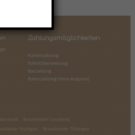
Zahlungsmöglichkeiten
en
ger
Kartenzahlung
Sofortüberweisung
Barzahlung
Ratenzahlung (ohne Aufpreis)
udenstadt
Brautkleider Leonberg
utkleider Stuttgart
Brautkleider Tübingen