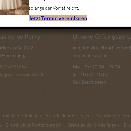
solange der Vorrat reicht.
Jetzt Termin vereinbaren
usive by Perry
Unsere Öffungszeit
ckerstraße 22/2
ganz individuell nach vorheri
 Herrenberg
Terminabsprache
1523 6721684
Mo. – Fr.: 10:00 – 19:00
kt@perry-exclusive.de
Sa.: 10:00 – 18:00
So.: Geschlossen
autkleider Böblingen
Brautkleider Esslingen
Brautkleider Fre
n
Brautkleider Rottenburg a.N.
Brautkleider Sindelfingen
Bra