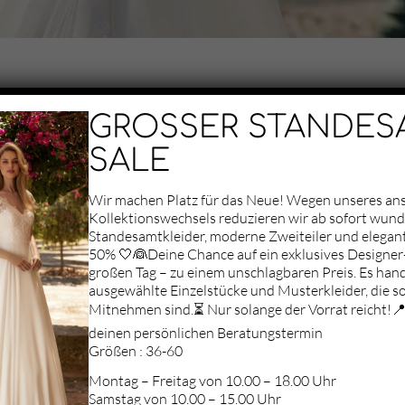
GROSSER STANDES
SALE
Wir machen Platz für das Neue! Wegen unseres a
Kollektionswechsels reduzieren wir ab sofort wun
Standesamtkleider, moderne Zweiteiler und elegan
50% 🤍👰Deine Chance auf ein exklusives Designer-
Aufgrund deiner
großen Tag – zu einem unschlagbaren Preis. Es hand
Datenschutz-
ausgewählte Einzelstücke und Musterkleider, die so
Einstellungen können
Mitnehmen sind.⏳ Nur solange der Vorrat reicht!📍 
wir Ihnen die Karte
nicht anzeigen.
deinen persönlichen Beratungstermin
Klicken Sie hier, um
Größen : 36-60
die Karte in einem
Montag – Freitag von 10.00 – 18.00 Uhr
neuen Fenster zu
Samstag von 10.00 – 15.00 Uhr
öffnen.