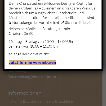
Deine Chance auf ein exklusives Designer-Outfit für
deinen großen Tag – zu einem unschlagbaren Preis. Es
Mo. – Fr.: 10:00 – 19:00
handelt sich um ausgewählte Einzelstücke und
Sa.: 10:00 – 18:00
Musterkleider, die sofort bereit zum Mitnehmen sind.
So.: Geschlossen
⏳ Nur solange der Vorrat reicht!📍 Sichere dir jetzt
deinen persönlichen Beratungstermin
Größen : 36-60
Montag – Freitag von 10.00 – 18.00 Uhr
Zahlungsmöglichkeiten
Samstag von 10.00 – 15.00 Uhr
solange der Vorrat reicht.
Kartenzahlung
Jetzt Termin vereinbaren
Sofortüberweisung
Barzahlung
Ratenzahlung (ohne Aufpreis)
Informationen
A-Linie Brautkleider
Boho Brautkleider