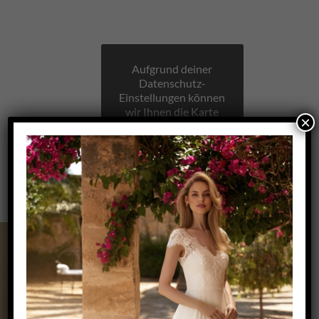
Aufgrund deiner
Datenschutz-
Einstellungen können
wir Ihnen die Karte
×
nicht anzeigen.
Klicken Sie hier, um
die Karte in einem
neuen Fenster zu
öffnen.