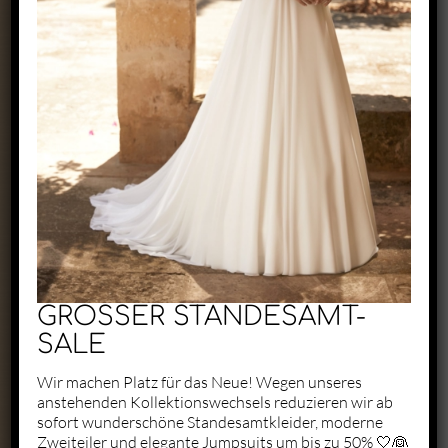
Exclusive by Perry
Zaunäckerstraße 22/2
71083 Herrenberg
+49 1523 6721684
kontakt@perry-exclusive.de
GROSSER STANDESAMT-
SALE
Wir machen Platz für das Neue! Wegen unseres
anstehenden Kollektionswechsels reduzieren wir ab
Unsere Öffungszeiten
sofort wunderschöne Standesamtkleider, moderne
Zweiteiler und elegante Jumpsuits um bis zu 50% 🤍👰
ganz individuell nach vorheriger
Terminabsprache