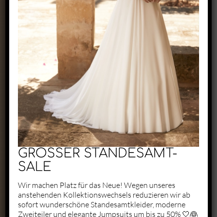
Exclusive by Perry
Zaunäckerstraße 22/2
71083 Herrenberg
+49 1523 6721684
kontakt@perry-exclusive.de
GROSSER STANDESAMT-
SALE
Wir machen Platz für das Neue! Wegen unseres
anstehenden Kollektionswechsels reduzieren wir ab
Unsere Öffungszeiten
sofort wunderschöne Standesamtkleider, moderne
Zweiteiler und elegante Jumpsuits um bis zu 50% 🤍👰
ganz individuell nach vorheriger
Terminabsprache