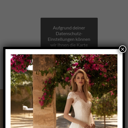
Aufgrund deiner
Datenschutz-
Einstellungen können
wir Ihnen die Karte
×
nicht anzeigen.
Klicken Sie hier, um
die Karte in einem
neuen Fenster zu
öffnen.