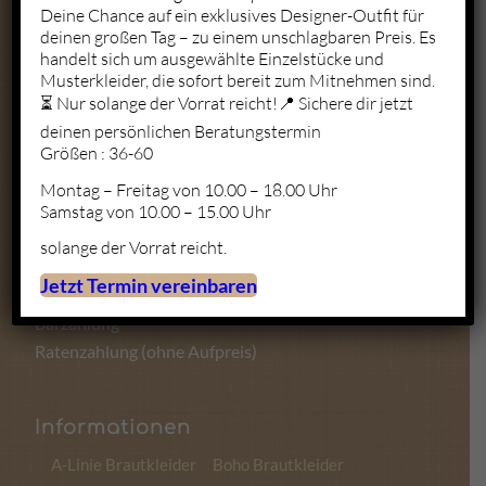
Deine Chance auf ein exklusives Designer-Outfit für
deinen großen Tag – zu einem unschlagbaren Preis. Es
Mo. – Fr.: 10:00 – 19:00
handelt sich um ausgewählte Einzelstücke und
Sa.: 10:00 – 18:00
Musterkleider, die sofort bereit zum Mitnehmen sind.
So.: Geschlossen
⏳ Nur solange der Vorrat reicht!📍 Sichere dir jetzt
deinen persönlichen Beratungstermin
Größen : 36-60
Montag – Freitag von 10.00 – 18.00 Uhr
Zahlungsmöglichkeiten
Samstag von 10.00 – 15.00 Uhr
solange der Vorrat reicht.
Kartenzahlung
Jetzt Termin vereinbaren
Sofortüberweisung
Barzahlung
Ratenzahlung (ohne Aufpreis)
Informationen
A-Linie Brautkleider
Boho Brautkleider