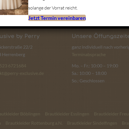
solange der Vorrat reicht.
Jetzt Termin vereinbaren
usive by Perry
Unsere Öffungszeit
ckerstraße 22/2
ganz individuell nach vorheri
 Herrenberg
Terminabsprache
1523 6721684
Mo. – Fr.: 10:00 – 19:00
kt@perry-exclusive.de
Sa.: 10:00 – 18:00
So.: Geschlossen
autkleider Böblingen
Brautkleider Esslingen
Brautkleider Fre
n
Brautkleider Rottenburg a.N.
Brautkleider Sindelfingen
Bra