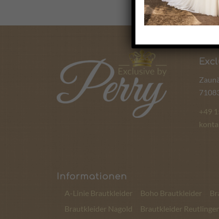
Excl
Zaunä
71083
+49 
konta
Informationen
A-Linie Brautkleider
Boho Brautkleider
Br
Brautkleider Nagold
Brautkleider Reutlinge