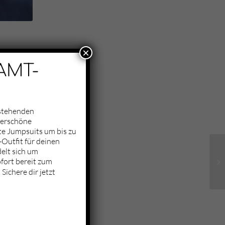
×
AMT-
nstehenden
derschöne
te Jumpsuits um bis zu
Outfit für deinen
elt sich um
fort bereit zum
Sichere dir jetzt