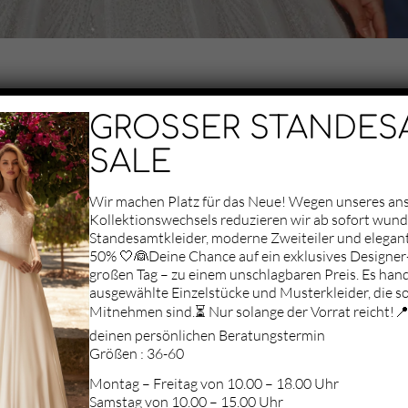
GROSSER STANDES
SALE
Wir machen Platz für das Neue! Wegen unseres a
Kollektionswechsels reduzieren wir ab sofort wun
Standesamtkleider, moderne Zweiteiler und elegan
50% 🤍👰Deine Chance auf ein exklusives Designer-
Aufgrund deiner
großen Tag – zu einem unschlagbaren Preis. Es hand
Datenschutz-
ausgewählte Einzelstücke und Musterkleider, die so
Einstellungen können
Mitnehmen sind.⏳ Nur solange der Vorrat reicht!📍 
wir Ihnen die Karte
nicht anzeigen.
deinen persönlichen Beratungstermin
Klicken Sie hier, um
Größen : 36-60
die Karte in einem
Montag – Freitag von 10.00 – 18.00 Uhr
neuen Fenster zu
Samstag von 10.00 – 15.00 Uhr
öffnen.