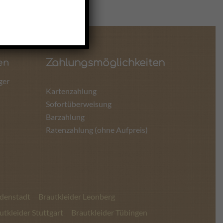
Zahlungsmöglichkeiten
en
ger
Kartenzahlung
Sofortüberweisung
Barzahlung
Ratenzahlung (ohne Aufpreis)
udenstadt
Brautkleider Leonberg
utkleider Stuttgart
Brautkleider Tübingen