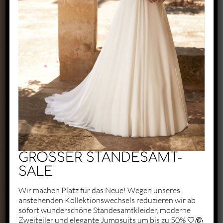
Exclusive by Perry
Zaunäckerstraße 22/2
71083 Herrenberg
+49 1523 6721684
kontakt@perry-exclusive.de
GROSSER STANDESAMT-
SALE
Wir machen Platz für das Neue! Wegen unseres
anstehenden Kollektionswechsels reduzieren wir ab
Unsere Öffungszeiten
sofort wunderschöne Standesamtkleider, moderne
Zweiteiler und elegante Jumpsuits um bis zu 50% 🤍👰
ganz individuell nach vorheriger
Terminabsprache