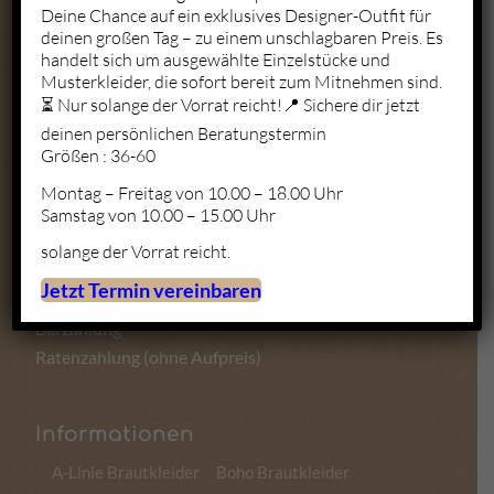
Deine Chance auf ein exklusives Designer-Outfit für
deinen großen Tag – zu einem unschlagbaren Preis. Es
Mo. – Fr.: 10:00 – 19:00
handelt sich um ausgewählte Einzelstücke und
Sa.: 10:00 – 18:00
Musterkleider, die sofort bereit zum Mitnehmen sind.
So.: Geschlossen
⏳ Nur solange der Vorrat reicht!📍 Sichere dir jetzt
deinen persönlichen Beratungstermin
Größen : 36-60
Montag – Freitag von 10.00 – 18.00 Uhr
Zahlungsmöglichkeiten
Samstag von 10.00 – 15.00 Uhr
solange der Vorrat reicht.
Kartenzahlung
Jetzt Termin vereinbaren
Sofortüberweisung
Barzahlung
Ratenzahlung (ohne Aufpreis)
Informationen
A-Linie Brautkleider
Boho Brautkleider