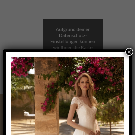
Aufgrund deiner
Datenschutz-
Einstellungen können
wir Ihnen die Karte
×
nicht anzeigen.
Klicken Sie hier, um
die Karte in einem
neuen Fenster zu
öffnen.