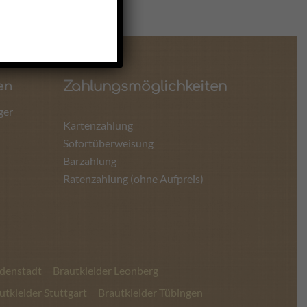
Zahlungsmöglichkeiten
en
ger
Kartenzahlung
Sofortüberweisung
Barzahlung
Ratenzahlung (ohne Aufpreis)
udenstadt
Brautkleider Leonberg
utkleider Stuttgart
Brautkleider Tübingen