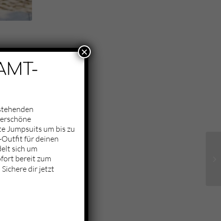
×
AMT-
nstehenden
derschöne
te Jumpsuits um bis zu
Outfit für deinen
elt sich um
fort bereit zum
Sichere dir jetzt