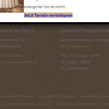
solange der Vorrat reicht.
Jetzt Termin vereinbaren
usive by Perry
Unsere Öffungszeit
ckerstraße 22/2
ganz individuell nach vorheri
 Herrenberg
Terminabsprache
1523 6721684
Mo. – Fr.: 10:00 – 19:00
kt@perry-exclusive.de
Sa.: 10:00 – 18:00
So.: Geschlossen
autkleider Böblingen
Brautkleider Esslingen
Brautkleider Fre
n
Brautkleider Rottenburg a.N.
Brautkleider Sindelfingen
Bra