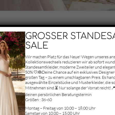
GROSSER STANDES
SALE
Wir machen Platz für das Neue! Wegen unseres a
Kollektionswechsels reduzieren wir ab sofort wun
Standesamtkleider, moderne Zweiteiler und elegan
50% 🤍👰Deine Chance auf ein exklusives Designer-
Aufgrund deiner
großen Tag – zu einem unschlagbaren Preis. Es hand
Datenschutz-
ausgewählte Einzelstücke und Musterkleider, die so
Einstellungen können
Mitnehmen sind.⏳ Nur solange der Vorrat reicht!📍 
wir Ihnen die Karte
nicht anzeigen.
deinen persönlichen Beratungstermin
Klicken Sie hier, um
Größen : 36-60
die Karte in einem
Montag – Freitag von 10.00 – 18.00 Uhr
neuen Fenster zu
Samstag von 10.00 – 15.00 Uhr
öffnen.