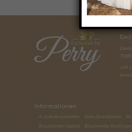
Excl
Zaunä
71083
+49 
konta
Informationen
A-Linie Brautkleider
Boho Brautkleider
Br
Brautkleider Nagold
Brautkleider Reutlinge