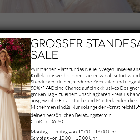
GROSSER STANDES
SALE
Wir machen Platz für das Neue! Wegen unseres a
Kollektionswechsels reduzieren wir ab sofort wun
Standesamtkleider, moderne Zweiteiler und elegan
50% 🤍👰Deine Chance auf ein exklusives Designer-
Aufgrund deiner
großen Tag – zu einem unschlagbaren Preis. Es hand
Datenschutz-
ausgewählte Einzelstücke und Musterkleider, die so
Einstellungen können
Mitnehmen sind.⏳ Nur solange der Vorrat reicht!📍 
wir Ihnen die Karte
nicht anzeigen.
deinen persönlichen Beratungstermin
Klicken Sie hier, um
Größen : 36-60
die Karte in einem
Montag – Freitag von 10.00 – 18.00 Uhr
neuen Fenster zu
Samstag von 10.00 – 15.00 Uhr
öffnen.