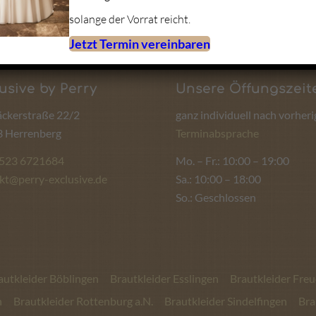
solange der Vorrat reicht.
Jetzt Termin vereinbaren
usive by Perry
Unsere Öffungszeit
ckerstraße 22/2
ganz individuell nach vorheri
 Herrenberg
Terminabsprache
1523 6721684
Mo. – Fr.: 10:00 – 19:00
kt@perry-exclusive.de
Sa.: 10:00 – 18:00
So.: Geschlossen
autkleider Böblingen
Brautkleider Esslingen
Brautkleider Fre
n
Brautkleider Rottenburg a.N.
Brautkleider Sindelfingen
Bra