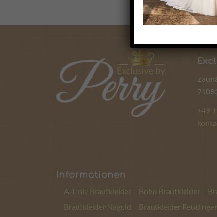
Excl
Zaunä
71083
+49 
konta
Informationen
A-Linie Brautkleider
Boho Brautkleider
Br
Brautkleider Nagold
Brautkleider Reutlinge