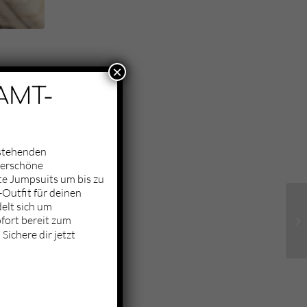
×
AMT-
nstehenden
derschöne
te Jumpsuits um bis zu
Outfit für deinen
elt sich um
fort bereit zum
Sichere dir jetzt