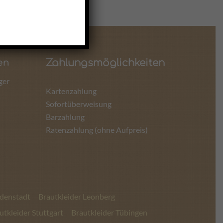
Zahlungsmöglichkeiten
en
ger
Kartenzahlung
Sofortüberweisung
Barzahlung
Ratenzahlung (ohne Aufpreis)
udenstadt
Brautkleider Leonberg
utkleider Stuttgart
Brautkleider Tübingen