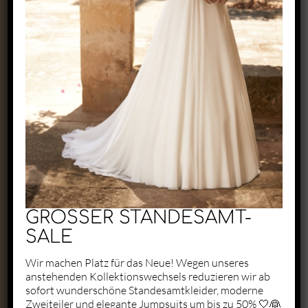
Exclusive by Perry
Zaunäckerstraße 22/2
71083 Herrenberg
+49 1523 6721684
kontakt@perry-exclusive.de
GROSSER STANDESAMT-
SALE
Wir machen Platz für das Neue! Wegen unseres
anstehenden Kollektionswechsels reduzieren wir ab
Unsere Öffungszeiten
sofort wunderschöne Standesamtkleider, moderne
Zweiteiler und elegante Jumpsuits um bis zu 50% 🤍👰
ganz individuell nach vorheriger
Terminabsprache