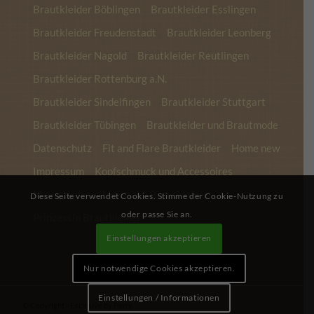
Brautkleider Böblingen
Brautkleider Esslingen
Brautkleider Freudenstadt
Brautkleider Leonberg
Brautkleider Nagold
Brautkleider Reutlingen
Brautkleider Rottenburg a.N.
Brautkleider Sindelfingen
Brautkleider Stuttgart
Brautkleider Tübingen
Brautkleider und Brautmode
Datenschutz
Fit and Flare Brautkleider
Home new
Impressum
Kopfschmuck und Accessoires
Meerjungfrau (Mermaid) Brautkleider
Diese Seite verwendet Cookies. Stimme der Cookie-Nutzung zu
oder passe Sie an.
Prinzessin Brautkleider
Einstellungen akzeptieren
Nur notwendige Cookies akzeptieren.
Einstellungen / Informationen
© Copyright - Exclusive by Perry