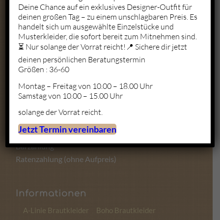
Deine Chance auf ein exklusives Designer-Outfit für
deinen großen Tag – zu einem unschlagbaren Preis. Es
Mo. – Fr.: 10:00 – 19:00
handelt sich um ausgewählte Einzelstücke und
Sa.: 10:00 – 18:00
Musterkleider, die sofort bereit zum Mitnehmen sind.
So.: Geschlossen
⏳ Nur solange der Vorrat reicht!📍 Sichere dir jetzt
deinen persönlichen Beratungstermin
Größen : 36-60
Montag – Freitag von 10.00 – 18.00 Uhr
Zahlungsmöglichkeiten
Samstag von 10.00 – 15.00 Uhr
solange der Vorrat reicht.
Kartenzahlung
Jetzt Termin vereinbaren
Sofortüberweisung
Barzahlung
Ratenzahlung (ohne Aufpreis)
Informationen
A-Linie Brautkleider
Boho Brautkleider