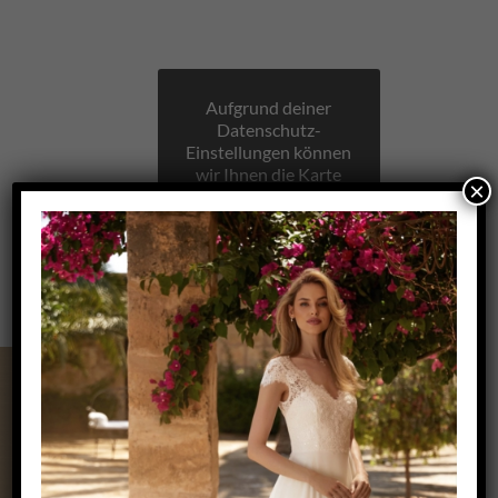
Aufgrund deiner
Datenschutz-
Einstellungen können
wir Ihnen die Karte
×
nicht anzeigen.
Klicken Sie hier, um
die Karte in einem
neuen Fenster zu
öffnen.