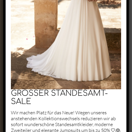
Exclusive by Perry
Zaunäckerstraße 22/2
71083 Herrenberg
+49 1523 6721684
kontakt@perry-exclusive.de
GROSSER STANDESAMT-
SALE
Wir machen Platz für das Neue! Wegen unseres
anstehenden Kollektionswechsels reduzieren wir ab
Unsere Öffungszeiten
sofort wunderschöne Standesamtkleider, moderne
Zweiteiler und elegante Jumpsuits um bis zu 50% 🤍👰
ganz individuell nach vorheriger
Terminabsprache