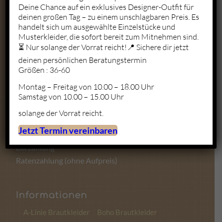
Deine Chance auf ein exklusives Designer-Outfit für
deinen großen Tag – zu einem unschlagbaren Preis. Es
Mo. – Fr.: 10:00 – 19:00
handelt sich um ausgewählte Einzelstücke und
Sa.: 10:00 – 18:00
Musterkleider, die sofort bereit zum Mitnehmen sind.
So.: Geschlossen
⏳ Nur solange der Vorrat reicht!📍 Sichere dir jetzt
deinen persönlichen Beratungstermin
Größen : 36-60
Montag – Freitag von 10.00 – 18.00 Uhr
Zahlungsmöglichkeiten
Samstag von 10.00 – 15.00 Uhr
solange der Vorrat reicht.
Kartenzahlung
Jetzt Termin vereinbaren
Sofortüberweisung
Barzahlung
Ratenzahlung (ohne Aufpreis)
Informationen
A-Linie Brautkleider
Boho Brautkleider