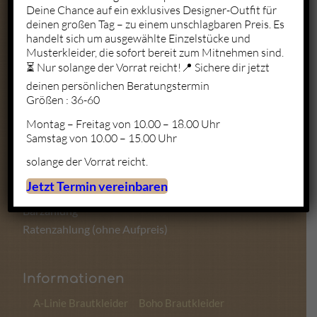
Deine Chance auf ein exklusives Designer-Outfit für
deinen großen Tag – zu einem unschlagbaren Preis. Es
Mo. – Fr.: 10:00 – 19:00
handelt sich um ausgewählte Einzelstücke und
Sa.: 10:00 – 18:00
Musterkleider, die sofort bereit zum Mitnehmen sind.
So.: Geschlossen
⏳ Nur solange der Vorrat reicht!📍 Sichere dir jetzt
deinen persönlichen Beratungstermin
Größen : 36-60
Montag – Freitag von 10.00 – 18.00 Uhr
Zahlungsmöglichkeiten
Samstag von 10.00 – 15.00 Uhr
solange der Vorrat reicht.
Kartenzahlung
Jetzt Termin vereinbaren
Sofortüberweisung
Barzahlung
Ratenzahlung (ohne Aufpreis)
Informationen
A-Linie Brautkleider
Boho Brautkleider