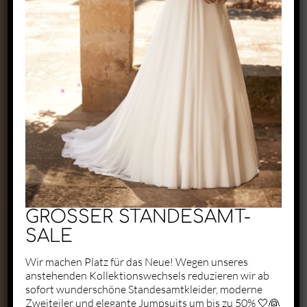
Exclusive by Perry
Zaunäckerstraße 22/2
71083 Herrenberg
+49 1523 6721684
kontakt@perry-exclusive.de
GROSSER STANDESAMT-
SALE
Wir machen Platz für das Neue! Wegen unseres
anstehenden Kollektionswechsels reduzieren wir ab
Unsere Öffungszeiten
sofort wunderschöne Standesamtkleider, moderne
Zweiteiler und elegante Jumpsuits um bis zu 50% 🤍👰
ganz individuell nach vorheriger
Terminabsprache