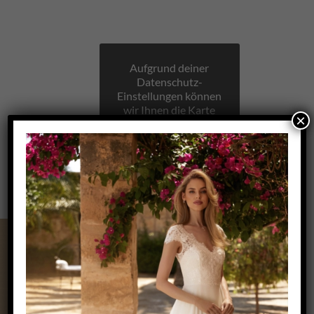
Aufgrund deiner
Datenschutz-
Einstellungen können
wir Ihnen die Karte
×
nicht anzeigen.
Klicken Sie hier, um
die Karte in einem
neuen Fenster zu
öffnen.