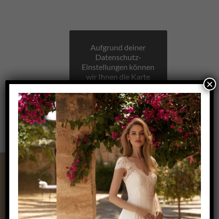
Aufgrund deiner
Datenschutz-
Einstellungen können
wir Ihnen die Karte
×
nicht anzeigen.
Klicken Sie hier, um
die Karte in einem
neuen Fenster zu
öffnen.