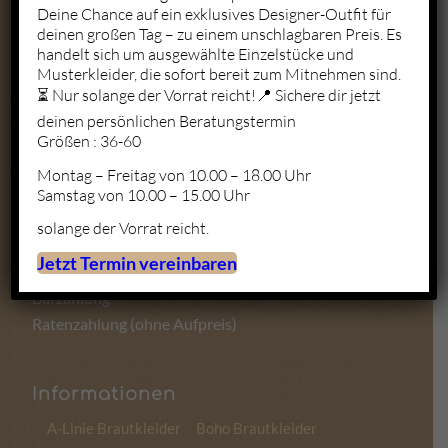
Deine Chance auf ein exklusives Designer-Outfit für
deinen großen Tag – zu einem unschlagbaren Preis. Es
Mo. – Fr.: 10:00 – 19:00
handelt sich um ausgewählte Einzelstücke und
Sa.: 10:00 – 18:00
Musterkleider, die sofort bereit zum Mitnehmen sind.
So.: Geschlossen
⏳ Nur solange der Vorrat reicht!📍 Sichere dir jetzt
deinen persönlichen Beratungstermin
Größen : 36-60
Montag – Freitag von 10.00 – 18.00 Uhr
Zahlungsmöglichkeiten
Samstag von 10.00 – 15.00 Uhr
solange der Vorrat reicht.
Kartenzahlung
Jetzt Termin vereinbaren
Sofortüberweisung
Barzahlung
Ratenzahlung (ohne Aufpreis)
Informationen
A-Linie Brautkleider
Boho Brautkleider