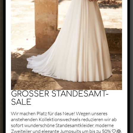
Exclusive by Perry
Zaunäckerstraße 22/2
71083 Herrenberg
+49 1523 6721684
kontakt@perry-exclusive.de
GROSSER STANDESAMT-
SALE
Wir machen Platz für das Neue! Wegen unseres
anstehenden Kollektionswechsels reduzieren wir ab
Unsere Öffungszeiten
sofort wunderschöne Standesamtkleider, moderne
Zweiteiler und elegante Jumpsuits um bis zu 50% 🤍👰
ganz individuell nach vorheriger
Terminabsprache