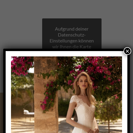
Aufgrund deiner
Datenschutz-
Einstellungen können
wir Ihnen die Karte
×
nicht anzeigen.
Klicken Sie hier, um
die Karte in einem
neuen Fenster zu
öffnen.