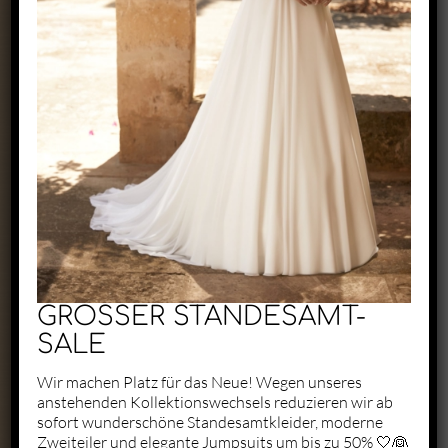
Exclusive by Perry
Zaunäckerstraße 22/2
71083 Herrenberg
+49 1523 6721684
kontakt@perry-exclusive.de
GROSSER STANDESAMT-
SALE
Wir machen Platz für das Neue! Wegen unseres
anstehenden Kollektionswechsels reduzieren wir ab
Unsere Öffungszeiten
sofort wunderschöne Standesamtkleider, moderne
Zweiteiler und elegante Jumpsuits um bis zu 50% 🤍👰
ganz individuell nach vorheriger
Terminabsprache