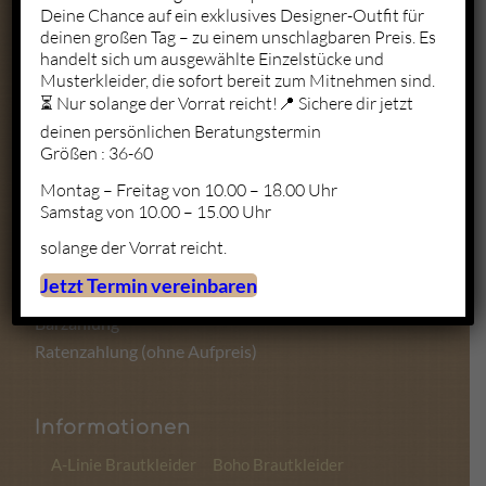
Deine Chance auf ein exklusives Designer-Outfit für
deinen großen Tag – zu einem unschlagbaren Preis. Es
Mo. – Fr.: 10:00 – 19:00
handelt sich um ausgewählte Einzelstücke und
Sa.: 10:00 – 18:00
Musterkleider, die sofort bereit zum Mitnehmen sind.
So.: Geschlossen
⏳ Nur solange der Vorrat reicht!📍 Sichere dir jetzt
deinen persönlichen Beratungstermin
Größen : 36-60
Montag – Freitag von 10.00 – 18.00 Uhr
Zahlungsmöglichkeiten
Samstag von 10.00 – 15.00 Uhr
solange der Vorrat reicht.
Kartenzahlung
Jetzt Termin vereinbaren
Sofortüberweisung
Barzahlung
Ratenzahlung (ohne Aufpreis)
Informationen
A-Linie Brautkleider
Boho Brautkleider