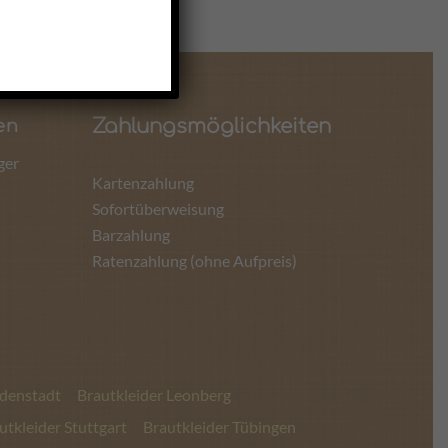
Zahlungsmöglichkeiten
en
ger
Kartenzahlung
Sofortüberweisung
Barzahlung
Ratenzahlung (ohne Aufpreis)
udenstadt
Brautkleider Leonberg
utkleider Stuttgart
Brautkleider Tübingen