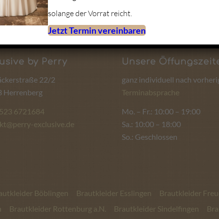
solange der Vorrat reicht.
Jetzt Termin vereinbaren
usive by Perry
Unsere Öffungszeit
ckerstraße 22/2
ganz individuell nach vorheri
 Herrenberg
Terminabsprache
1523 6721684
Mo. – Fr.: 10:00 – 19:00
kt@perry-exclusive.de
Sa.: 10:00 – 18:00
So.: Geschlossen
autkleider Böblingen
Brautkleider Esslingen
Brautkleider Fre
n
Brautkleider Rottenburg a.N.
Brautkleider Sindelfingen
Bra