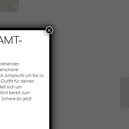
×
AMT-
nstehenden
derschöne
te Jumpsuits um bis zu
Outfit für deinen
elt sich um
fort bereit zum
Sichere dir jetzt