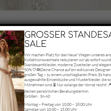
GROSSER STANDES
SALE
Wir machen Platz für das Neue! Wegen unseres a
Kollektionswechsels reduzieren wir ab sofort wun
Standesamtkleider, moderne Zweiteiler und elegan
50% 🤍👰Deine Chance auf ein exklusives Designer-
Aufgrund deiner
großen Tag – zu einem unschlagbaren Preis. Es hand
Datenschutz-
ausgewählte Einzelstücke und Musterkleider, die so
Einstellungen können
Mitnehmen sind.⏳ Nur solange der Vorrat reicht!📍 
wir Ihnen die Karte
nicht anzeigen.
deinen persönlichen Beratungstermin
Klicken Sie hier, um
Größen : 36-60
die Karte in einem
Montag – Freitag von 10.00 – 18.00 Uhr
neuen Fenster zu
Samstag von 10.00 – 15.00 Uhr
öffnen.