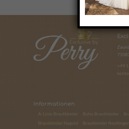
Excl
Zaunä
71083
+49 
konta
Informationen
A-Linie Brautkleider
Boho Brautkleider
Br
Brautkleider Nagold
Brautkleider Reutlinge