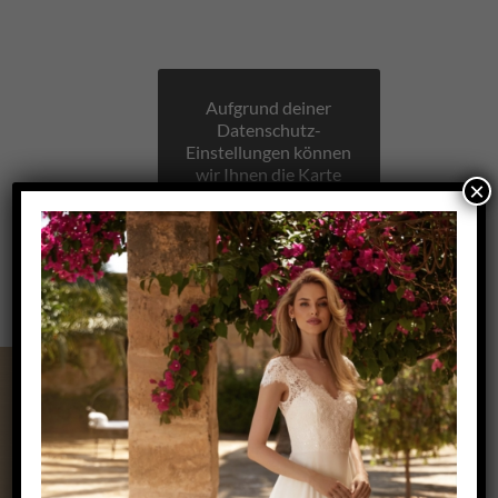
Aufgrund deiner
Datenschutz-
Einstellungen können
wir Ihnen die Karte
×
nicht anzeigen.
Klicken Sie hier, um
die Karte in einem
neuen Fenster zu
öffnen.