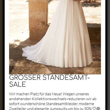
Exclusive by Perry
Zaunäckerstraße 22/2
71083 Herrenberg
+49 1523 6721684
kontakt@perry-exclusive.de
GROSSER STANDESAMT-
SALE
Wir machen Platz für das Neue! Wegen unseres
anstehenden Kollektionswechsels reduzieren wir ab
Unsere Öffungszeiten
sofort wunderschöne Standesamtkleider, moderne
Zweiteiler und elegante Jumpsuits um bis zu 50% 🤍👰
ganz individuell nach vorheriger
Terminabsprache