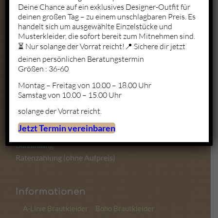
Deine Chance auf ein exklusives Designer-Outfit für
deinen großen Tag – zu einem unschlagbaren Preis. Es
Mo. – Fr.: 10:00 – 19:00
handelt sich um ausgewählte Einzelstücke und
Sa.: 10:00 – 18:00
Musterkleider, die sofort bereit zum Mitnehmen sind.
So.: Geschlossen
⏳ Nur solange der Vorrat reicht!📍 Sichere dir jetzt
deinen persönlichen Beratungstermin
Größen : 36-60
Montag – Freitag von 10.00 – 18.00 Uhr
Zahlungsmöglichkeiten
Samstag von 10.00 – 15.00 Uhr
solange der Vorrat reicht.
Kartenzahlung
Jetzt Termin vereinbaren
Sofortüberweisung
Barzahlung
Ratenzahlung (ohne Aufpreis)
Informationen
A-Linie Brautkleider
Boho Brautkleider