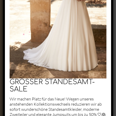
Exclusive by Perry
Zaunäckerstraße 22/2
71083 Herrenberg
+49 1523 6721684
kontakt@perry-exclusive.de
GROSSER STANDESAMT-
SALE
Wir machen Platz für das Neue! Wegen unseres
anstehenden Kollektionswechsels reduzieren wir ab
Unsere Öffungszeiten
sofort wunderschöne Standesamtkleider, moderne
Zweiteiler und elegante Jumpsuits um bis zu 50% 🤍👰
ganz individuell nach vorheriger
Terminabsprache