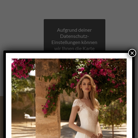
Aufgrund deiner
Datenschutz-
Einstellungen können
wir Ihnen die Karte
×
nicht anzeigen.
Klicken Sie hier, um
die Karte in einem
neuen Fenster zu
öffnen.