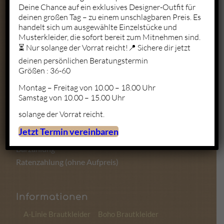
Deine Chance auf ein exklusives Designer-Outfit für
deinen großen Tag – zu einem unschlagbaren Preis. Es
Mo. – Fr.: 10:00 – 19:00
handelt sich um ausgewählte Einzelstücke und
Sa.: 10:00 – 18:00
Musterkleider, die sofort bereit zum Mitnehmen sind.
So.: Geschlossen
⏳ Nur solange der Vorrat reicht!📍 Sichere dir jetzt
deinen persönlichen Beratungstermin
Größen : 36-60
Montag – Freitag von 10.00 – 18.00 Uhr
Zahlungsmöglichkeiten
Samstag von 10.00 – 15.00 Uhr
solange der Vorrat reicht.
Kartenzahlung
Jetzt Termin vereinbaren
Sofortüberweisung
Barzahlung
Ratenzahlung (ohne Aufpreis)
Informationen
A-Linie Brautkleider
Boho Brautkleider