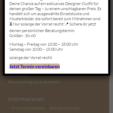
Deine Chance auf ein exklusives Designer-Outfit für
deinen großen Tag – zu einem unschlagbaren Preis. Es
Mo. – Fr.: 10:00 – 19:00
handelt sich um ausgewählte Einzelstücke und
Sa.: 10:00 – 18:00
Musterkleider, die sofort bereit zum Mitnehmen sind.
So.: Geschlossen
⏳ Nur solange der Vorrat reicht!📍 Sichere dir jetzt
deinen persönlichen Beratungstermin
Größen : 36-60
Montag – Freitag von 10.00 – 18.00 Uhr
Zahlungsmöglichkeiten
Samstag von 10.00 – 15.00 Uhr
solange der Vorrat reicht.
Kartenzahlung
Jetzt Termin vereinbaren
Sofortüberweisung
Barzahlung
Ratenzahlung (ohne Aufpreis)
Informationen
A-Linie Brautkleider
Boho Brautkleider