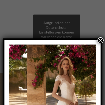
Aufgrund deiner
Datenschutz-
Einstellungen können
wir Ihnen die Karte
×
nicht anzeigen.
Klicken Sie hier, um
die Karte in einem
neuen Fenster zu
öffnen.