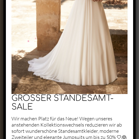
Exclusive by Perry
Zaunäckerstraße 22/2
71083 Herrenberg
+49 1523 6721684
kontakt@perry-exclusive.de
GROSSER STANDESAMT-
SALE
Wir machen Platz für das Neue! Wegen unseres
anstehenden Kollektionswechsels reduzieren wir ab
Unsere Öffungszeiten
sofort wunderschöne Standesamtkleider, moderne
Zweiteiler und elegante Jumpsuits um bis zu 50% 🤍👰
ganz individuell nach vorheriger
Terminabsprache