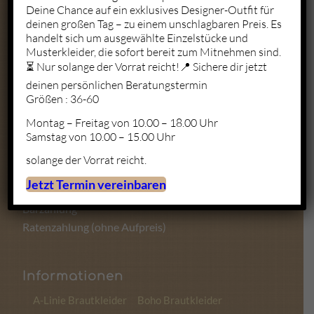
Deine Chance auf ein exklusives Designer-Outfit für
deinen großen Tag – zu einem unschlagbaren Preis. Es
Mo. – Fr.: 10:00 – 19:00
handelt sich um ausgewählte Einzelstücke und
Sa.: 10:00 – 18:00
Musterkleider, die sofort bereit zum Mitnehmen sind.
So.: Geschlossen
⏳ Nur solange der Vorrat reicht!📍 Sichere dir jetzt
deinen persönlichen Beratungstermin
Größen : 36-60
Montag – Freitag von 10.00 – 18.00 Uhr
Zahlungsmöglichkeiten
Samstag von 10.00 – 15.00 Uhr
solange der Vorrat reicht.
Kartenzahlung
Jetzt Termin vereinbaren
Sofortüberweisung
Barzahlung
Ratenzahlung (ohne Aufpreis)
Informationen
A-Linie Brautkleider
Boho Brautkleider