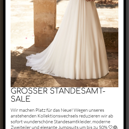
Exclusive by Perry
Zaunäckerstraße 22/2
71083 Herrenberg
+49 1523 6721684
kontakt@perry-exclusive.de
GROSSER STANDESAMT-
SALE
Wir machen Platz für das Neue! Wegen unseres
anstehenden Kollektionswechsels reduzieren wir ab
Unsere Öffungszeiten
sofort wunderschöne Standesamtkleider, moderne
Zweiteiler und elegante Jumpsuits um bis zu 50% 🤍👰
ganz individuell nach vorheriger
Terminabsprache