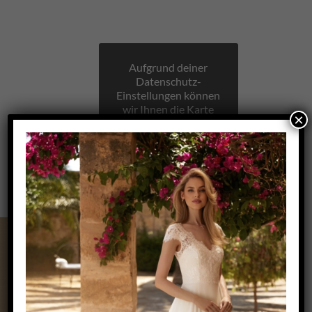
Aufgrund deiner
Datenschutz-
Einstellungen können
wir Ihnen die Karte
×
nicht anzeigen.
Klicken Sie hier, um
die Karte in einem
neuen Fenster zu
öffnen.