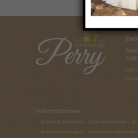
Excl
Zaunä
71083
+49 
konta
Informationen
A-Linie Brautkleider
Boho Brautkleider
Br
Brautkleider Nagold
Brautkleider Reutlinge