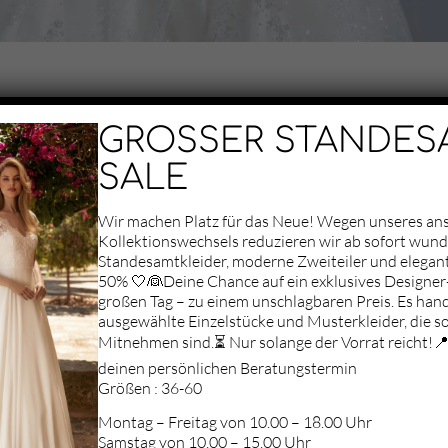
GROSSER STANDES
SALE
Wir machen Platz für das Neue! Wegen unseres a
Kollektionswechsels reduzieren wir ab sofort wun
Standesamtkleider, moderne Zweiteiler und elegan
50% 🤍👰Deine Chance auf ein exklusives Designer-
Aufgrund deiner
großen Tag – zu einem unschlagbaren Preis. Es hand
Datenschutz-
ausgewählte Einzelstücke und Musterkleider, die so
Einstellungen können
Mitnehmen sind.⏳ Nur solange der Vorrat reicht!📍 
wir Ihnen die Karte
nicht anzeigen.
deinen persönlichen Beratungstermin
Klicken Sie hier, um
Größen : 36-60
die Karte in einem
Montag – Freitag von 10.00 – 18.00 Uhr
neuen Fenster zu
Samstag von 10.00 – 15.00 Uhr
öffnen.