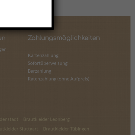
Zahlungsmöglichkeiten
en
ger
Kartenzahlung
Sofortüberweisung
Barzahlung
Ratenzahlung (ohne Aufpreis)
udenstadt
Brautkleider Leonberg
utkleider Stuttgart
Brautkleider Tübingen