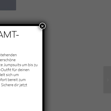
×
AMT-
nstehenden
derschöne
te Jumpsuits um bis zu
Outfit für deinen
elt sich um
fort bereit zum
Sichere dir jetzt