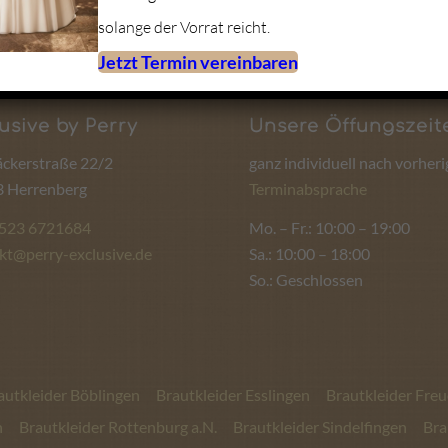
solange der Vorrat reicht.
Jetzt Termin vereinbaren
usive by Perry
Unsere Öffungszeit
ckerstraße 22/2
ganz individuell nach vorheri
 Herrenberg
Terminabsprache
1523 6721684
Mo. – Fr.: 10:00 – 19:00
kt@perry-exclusive.de
Sa.: 10:00 – 18:00
So.: Geschlossen
autkleider Böblingen
Brautkleider Esslingen
Brautkleider Fre
n
Brautkleider Rottenburg a.N.
Brautkleider Sindelfingen
Bra