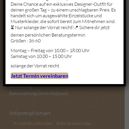
Deine Chance auf ein exklusives Designer-Outfit für
deinen großen Tag – zu einem unschlagbaren Preis. Es
Mo. – Fr.: 10:00 – 19:00
handelt sich um ausgewählte Einzelstücke und
Sa.: 10:00 – 18:00
Musterkleider, die sofort bereit zum Mitnehmen sind.
So.: Geschlossen
⏳ Nur solange der Vorrat reicht!📍 Sichere dir jetzt
deinen persönlichen Beratungstermin
Größen : 36-60
Montag – Freitag von 10.00 – 18.00 Uhr
Zahlungsmöglichkeiten
Samstag von 10.00 – 15.00 Uhr
solange der Vorrat reicht.
Kartenzahlung
Jetzt Termin vereinbaren
Sofortüberweisung
Barzahlung
Ratenzahlung (ohne Aufpreis)
Informationen
A-Linie Brautkleider
Boho Brautkleider