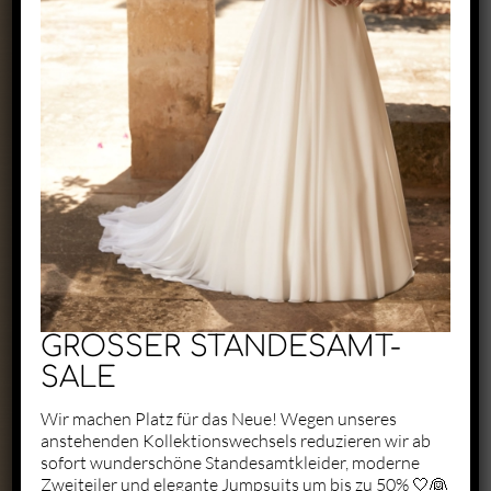
Exclusive by Perry
Zaunäckerstraße 22/2
71083 Herrenberg
+49 1523 6721684
kontakt@perry-exclusive.de
GROSSER STANDESAMT-
SALE
Wir machen Platz für das Neue! Wegen unseres
anstehenden Kollektionswechsels reduzieren wir ab
Unsere Öffungszeiten
sofort wunderschöne Standesamtkleider, moderne
Zweiteiler und elegante Jumpsuits um bis zu 50% 🤍👰
ganz individuell nach vorheriger
Terminabsprache