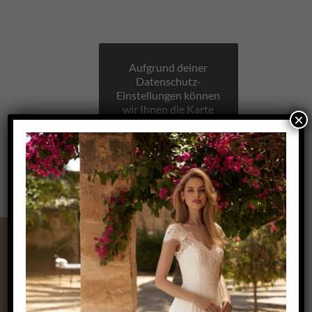
Aufgrund deiner
Datenschutz-
Einstellungen können
wir Ihnen die Karte
×
nicht anzeigen.
Klicken Sie hier, um
die Karte in einem
neuen Fenster zu
öffnen.