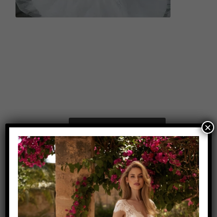
×
Aufgrund deiner
Datenschutz-
Einstellungen können
wir Ihnen die Karte
nicht anzeigen.
Klicken Sie hier, um
die Karte in einem
neuen Fenster zu
öffnen.