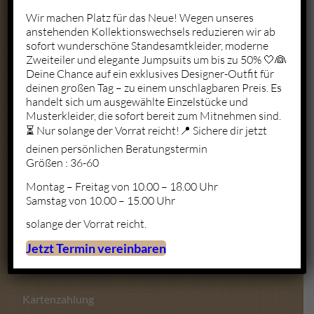
+49 1523 6721684
Wir machen Platz für das Neue! Wegen unseres
kontakt@perry-exclusive.de
anstehenden Kollektionswechsels reduzieren wir ab
sofort wunderschöne Standesamtkleider, moderne
Zweiteiler und elegante Jumpsuits um bis zu 50% 🤍👰
Deine Chance auf ein exklusives Designer-Outfit für
deinen großen Tag – zu einem unschlagbaren Preis. Es
Unsere Öffungszeiten
handelt sich um ausgewählte Einzelstücke und
Musterkleider, die sofort bereit zum Mitnehmen sind.
ganz individuell nach vorheriger
Terminabsprache
⏳ Nur solange der Vorrat reicht!📍 Sichere dir jetzt
deinen persönlichen Beratungstermin
Mo. – Fr.: 10:00 – 19:00
Größen : 36-60
Sa.: 10:00 – 18:00
Montag – Freitag von 10.00 – 18.00 Uhr
So.: Geschlossen
Samstag von 10.00 – 15.00 Uhr
solange der Vorrat reicht.
Jetzt Termin vereinbaren
Zahlungsmöglichkeiten
Kartenzahlung