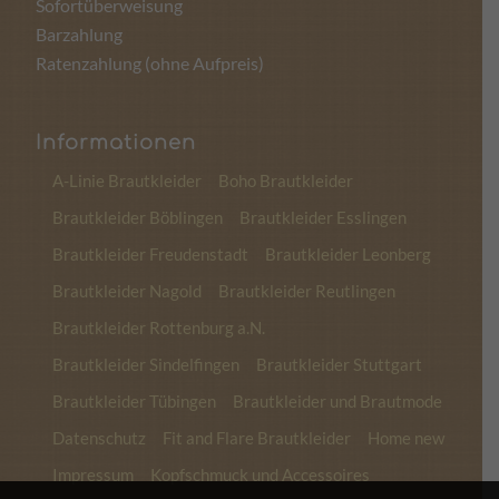
Sofortüberweisung
Barzahlung
Ratenzahlung (ohne Aufpreis)
Informationen
A-Linie Brautkleider
Boho Brautkleider
Brautkleider Böblingen
Brautkleider Esslingen
Brautkleider Freudenstadt
Brautkleider Leonberg
Brautkleider Nagold
Brautkleider Reutlingen
Brautkleider Rottenburg a.N.
Brautkleider Sindelfingen
Brautkleider Stuttgart
Brautkleider Tübingen
Brautkleider und Brautmode
Datenschutz
Fit and Flare Brautkleider
Home new
Impressum
Kopfschmuck und Accessoires